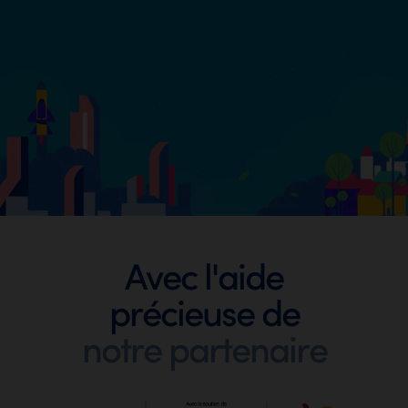
Footer
Avec l'aide
précieuse de
Digit
notre partenaire
Wallo