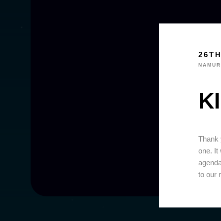
26T
NAMUR
KI
Thank y
one. It
agenda
to our 