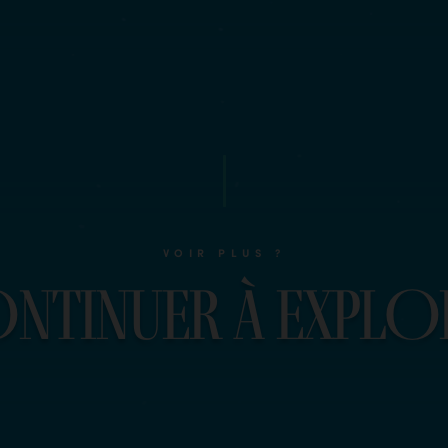
VOIR PLUS ?
O
n
t
i
n
u
e
r
à
e
x
p
l
O