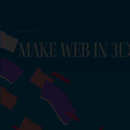
MARKET
Make Web in 3