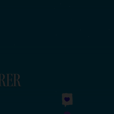
r
e
r