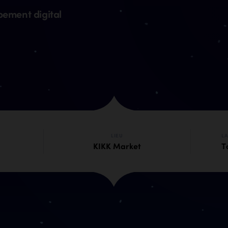
pement digital
LIEU
L
KIKK Market
T