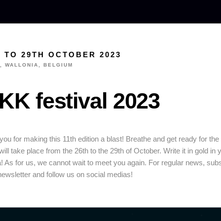
H TO 29TH OCTOBER 2023
, WALLONIA, BELGIUM
KK festival 2023
ou for making this 11th edition a blast! Breathe and get ready for the
 will take place from the 26th to the 29th of October. Write it in gold in 
! As for us, we cannot wait to meet you again. For regular news, sub
newsletter and follow us on social medias!