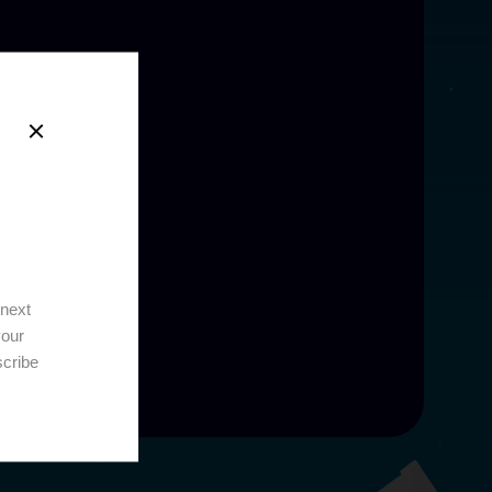
 next
your
scribe