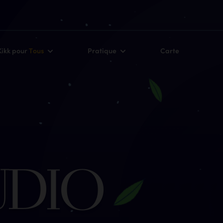
Kikk pour
Tous
Pratique
Carte
U
D
I
O