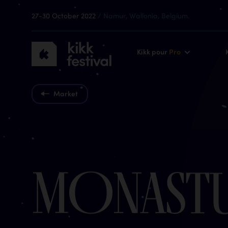
27-30 October 2022
/ Namur, Wallonia, Belgium.
KIKK
Kikk pour
Pro
Festival
2022
Market
M
O
N
A
S
T