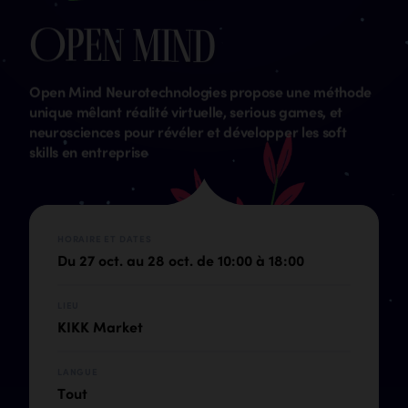
O
p
e
n
M
i
n
d
Open Mind Neurotechnologies propose une méthode
unique mêlant réalité virtuelle, serious games, et
neurosciences pour révéler et développer les soft
skills en entreprise
HORAIRE ET DATES
Du 27 oct. au 28 oct. de 10:00 à 18:00
LIEU
KIKK Market
LANGUE
Tout