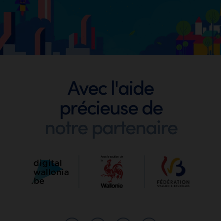
Footer
Avec l'aide
précieuse de
Digit
notre partenaire
Wallo