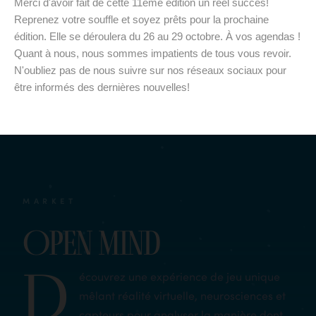
Merci d'avoir fait de cette 11ème édition un réel succès!
Reprenez votre souffle et soyez prêts pour la prochaine
édition. Elle se déroulera du 26 au 29 octobre. À vos agendas !
Quant à nous, nous sommes impatients de tous vous revoir.
N'oubliez pas de nous suivre sur nos réseaux sociaux pour
être informés des dernières nouvelles!
MARKET
Open Mind
D
écouvrez une expérience de jeu unique
mêlant réalité virtuelle, neurosciences et
capteurs pour analyser la manière dont