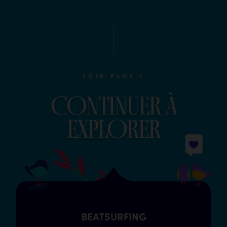
VOIR PLUS ?
COntinuer à
explOrer
BEATSURFING