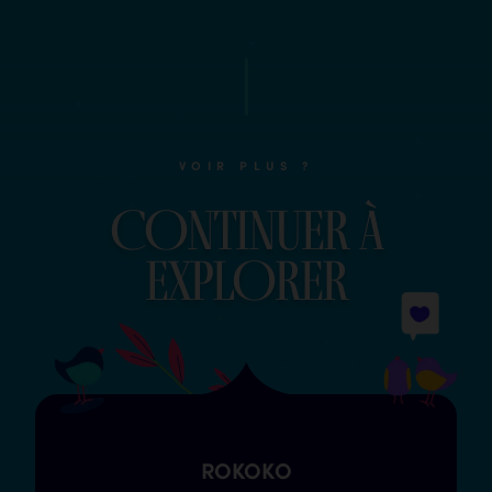
VOIR PLUS ?
COntinuer à
explOrer
ROKOKO