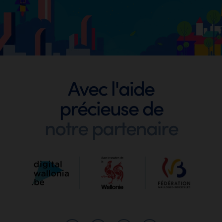
Footer
Avec l'aide
précieuse de
Digit
notre partenaire
Wallo