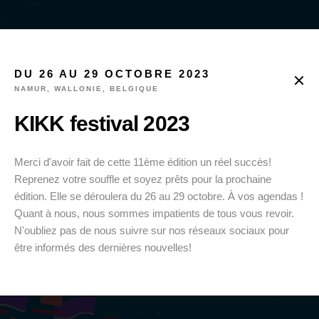
DU 26 AU 29 OCTOBRE 2023
NAMUR, WALLONIE, BELGIQUE
KIKK festival 2023
Merci d'avoir fait de cette 11ème édition un réel succès!
Reprenez votre souffle et soyez prêts pour la prochaine
édition. Elle se déroulera du 26 au 29 octobre. À vos agendas !
Quant à nous, nous sommes impatients de tous vous revoir.
N'oubliez pas de nous suivre sur nos réseaux sociaux pour
être informés des dernières nouvelles!