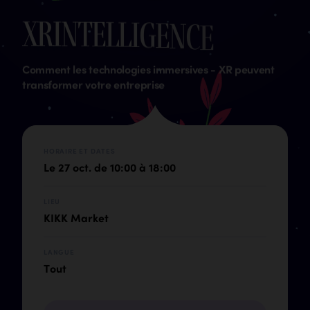
x
r
i
n
t
e
l
l
i
g
e
n
c
e
Comment les technologies immersives - XR peuvent
transformer votre entreprise
HORAIRE ET DATES
Le 27 oct. de 10:00 à 18:00
LIEU
KIKK Market
LANGUE
Tout