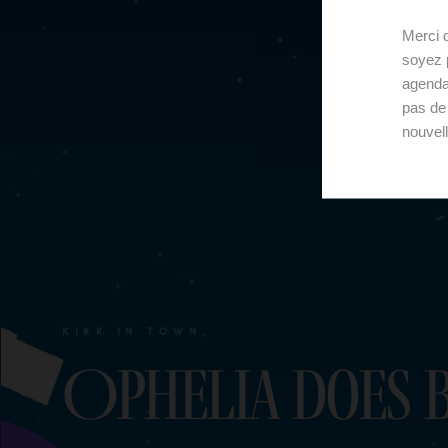
Merci d
soyez p
agenda
pas de
nouvel
KIKK IN TOWN
Ophelia does 