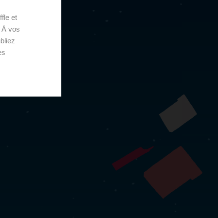
fle et
. À vos
bliez
es