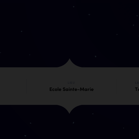
LIEU
L
Ecole Sainte-Marie
T