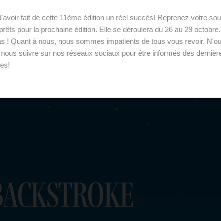
'avoir fait de cette 11ème édition un réel succès! Reprenez votre souf
rêts pour la prochaine édition. Elle se déroulera du 26 au 29 octobre
s ! Quant à nous, nous sommes impatients de tous vous revoir. N'ou
 nous suivre sur nos réseaux sociaux pour être informés des dernièr
les!
Backstroke