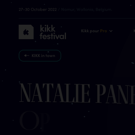
27-30 October 2022
/ Namur, Wallonia, Belgium.
KIKK
Kikk pour
Pro
Festival
2022
KIKK in town
N
a
t
a
l
i
e
P
a
n
O
p
h
e
l
i
a
d
o