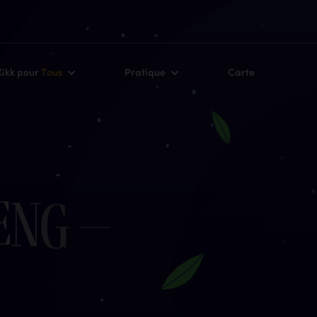
Kikk pour
Tous
Pratique
Carte
e
n
g
–
e
s