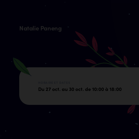
B
a
c
k
s
t
r
o
k
e
Natalie Paneng
HORAIRE ET DATES
Du 27 oct. au 30 oct. de 10:00 à 18:00