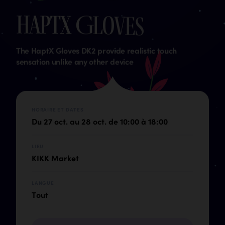
H
a
p
t
X
G
l
o
v
e
s
The HaptX Gloves DK2 provide realistic touch
sensation unlike any other device
HORAIRE ET DATES
Du 27 oct. au 28 oct. de 10:00 à 18:00
LIEU
KIKK Market
LANGUE
Tout