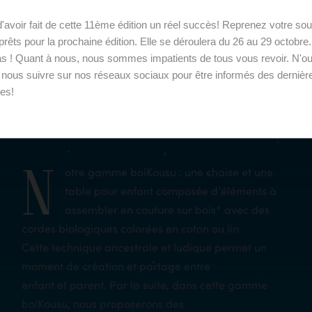
'avoir fait de cette 11ème édition un réel succès! Reprenez votre souf
rêts pour la prochaine édition. Elle se déroulera du 26 au 29 octobre
Bande de bras
s ! Quant à nous, nous sommes impatients de tous vous revoir. N'ou
 nous suivre sur nos réseaux sociaux pour être informés des dernièr
les!
N
otre gamme boiKousu : une chaise et une
table pour enfant composée d’éléments à
assembler en couture sur bois* avec des
cordes biologiques colorées en coton ou lin.
Cette technique ancestrale et ludique permet un
moment de création et partage entre
enfant et parent. Par la suite, dans cette gamme
boiKousu, nous proposerons des