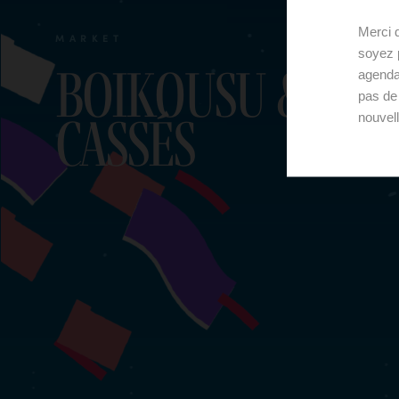
Merci d
MARKET
soyez p
BoiKousu & La 
agenda
pas de
cassés
nouvel