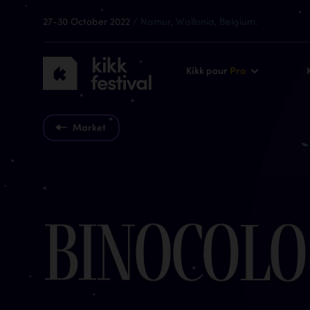
27-30 October 2022
/ Namur, Wallonia, Belgium.
KIKK
Kikk pour
Pro
Festival
2022
Market
B
i
n
o
c
o
l
o