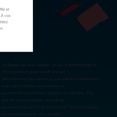
fle et
. À vos
bliez
es
La Bande de bras cassés : un jeu d’assemblage et
d’imagination pour construire (ou
déconstruire) des animaux. Les pièces s’assemblent
avec des attaches parisiennes et
peuvent être facilement peintes ou colorées. Plus
que de simples jouets, ces pièces
peuvent aussi servir de décoration. Les Bras cassés
sont au nombre de cinq et sont