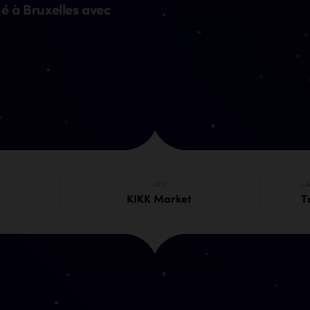
é à Bruxelles avec
LIEU
L
KIKK Market
T