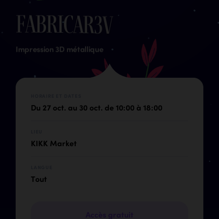
F
a
b
r
i
c
a
r
3
v
Impression 3D métallique
HORAIRE ET DATES
Du 27 oct. au 30 oct. de 10:00 à 18:00
LIEU
KIKK Market
LANGUE
Tout
Accès gratuit