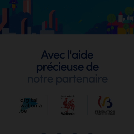
Footer
Avec l'aide
précieuse de
Digit
notre partenaire
Wallo