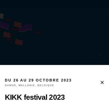
MARKET
DU 26 AU 29 OCTOBRE 2023
Impression 3D
NAMUR, WALLONIE, BELGIQUE
métallique
KIKK festival 2023
Open Source et le Low Cost ont pour but