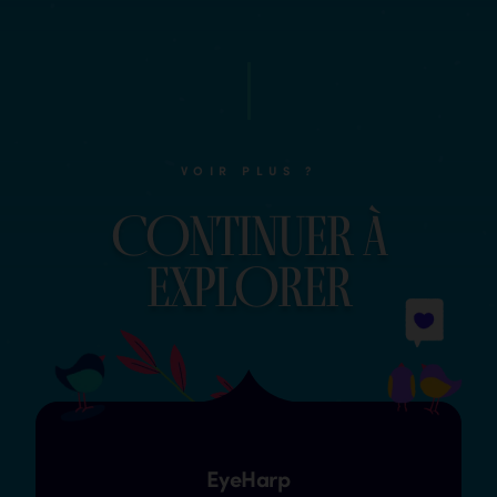
VOIR PLUS ?
COntinuer à
explOrer
EyeHarp