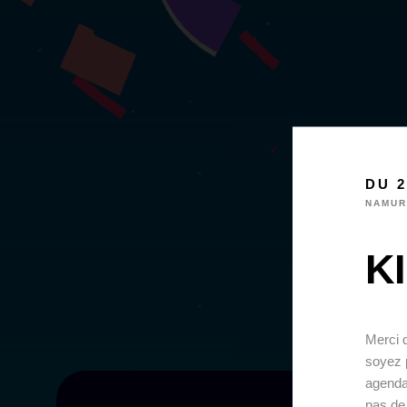
DU 2
NAMUR
KI
Merci d
soyez p
agenda
pas de