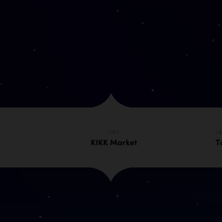
LIEU
L
KIKK Market
T