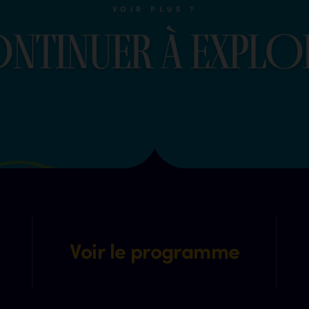
VOIR PLUS ?
O
n
t
i
n
u
e
r
à
e
x
p
l
O
Voir le programme