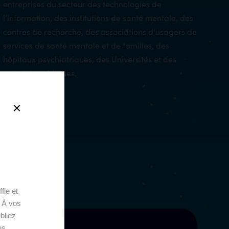
entreprises du secteur des technologies de
l’information, des institutions de santé mentale, des
centres de recherche, des associations d’usagers de
services de santé mentale et de familles, des
hôpitaux psychiatriques, des Universités et des
autorités publiques.
fle et
. À vos
bliez
es