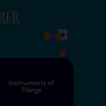
r
e
r
Instruments of
Things