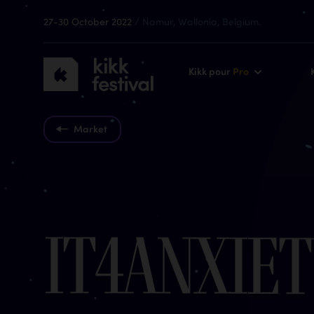
27-30 October 2022
/ Namur, Wallonia, Belgium.
KIKK
Kikk pour
Pro
Festival
2022
Market
I
T
4
A
n
x
i
e
t