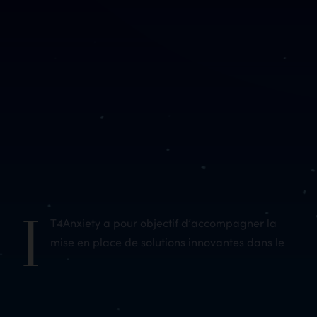
I
T4Anxiety a pour objectif d’accompagner la
but de réduire l’anxiété des patients souffrant de
mise en place de solutions innovantes dans le