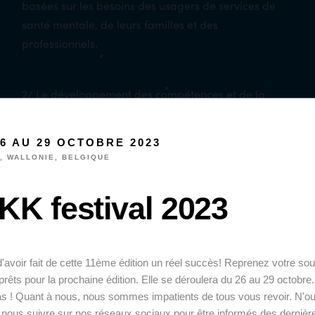
basées sur les besoins des usagers de services de
santé mentale, de leurs familles et des
professionnels.
2/ Le développement des compétences et de la
confiance des usagers de services de santé mentale
et des professionnels.
6 AU 29 OCTOBRE 2023
, WALLONIE, BELGIQUE
KK festival 2023
'avoir fait de cette 11ème édition un réel succès! Reprenez votre souf
rêts pour la prochaine édition. Elle se déroulera du 26 au 29 octobre
s ! Quant à nous, nous sommes impatients de tous vous revoir. N'ou
 nous suivre sur nos réseaux sociaux pour être informés des dernièr