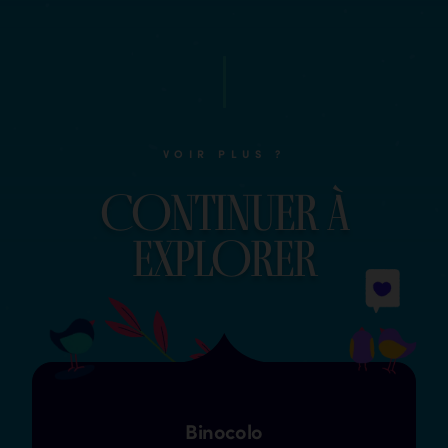
VOIR PLUS ?
COntinuer à
explOrer
Binocolo