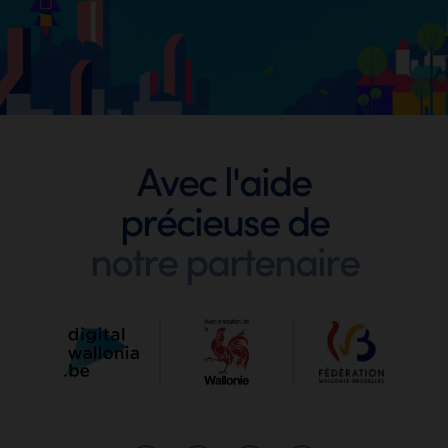
Footer
Avec l'aide
précieuse de
Digit
notre partenaire
Wallo