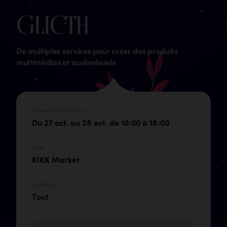
G
L
I
C
T
H
De multiples services pour créer des produits
multimédias et audiovisuels
HORAIRE ET DATES
Du 27 oct. au 28 oct. de 10:00 à 18:00
LIEU
KIKK Market
LANGUE
Tout