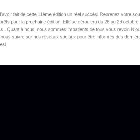
'avoir fait de cette 11ème édition un réel succès! Reprenez votre souf
rêts pour la prochaine édition. Elle se déroulera du 26 au 29 octobre
s ! Quant à nous, nous sommes impatients de tous vous revoir. N'ou
 nous suivre sur nos réseaux sociaux pour être informés des dernièr
les!