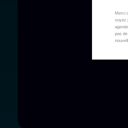
Merci d
soyez p
agenda
pas de
nouvel