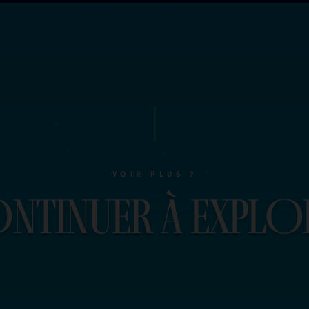
VOIR PLUS ?
O
n
t
i
n
u
e
r
à
e
x
p
l
O