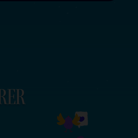
r
e
r