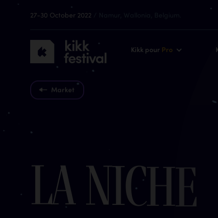
27-30 October 2022
/ Namur, Wallonia, Belgium.
KIKK
Kikk pour
Pro
Festival
2022
Market
L
a
N
i
c
h
e