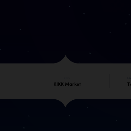
LIEU
L
KIKK Market
T