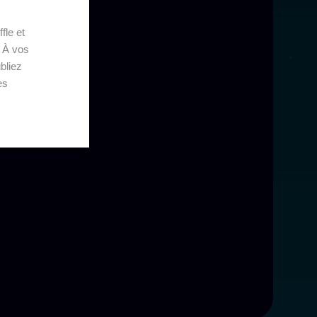
fle et
. À vos
bliez
es