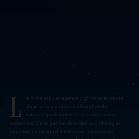
L
a niche est une agence digitale spécialisée
d’experts est à la pointe de tous les domaines du
dans la conception collaborative de
monde digital. Notre implication et notre passion
solutions pertinentes pour booster votre
nous ont amenés à collaborer avec de nombreux
croissance. De la gestion de projet aux stratégies
clients et à les aider à concevoir des projets
digitales, du design d’interface à l’expérience
numériques de qualité qui font sens. Dans ce sens,