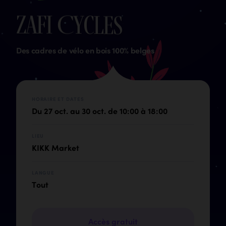
Z
a
f
i
C
y
c
l
e
s
Des cadres de vélo en bois 100% belges
HORAIRE ET DATES
Du 27 oct. au 30 oct. de 10:00 à 18:00
LIEU
KIKK Market
LANGUE
Tout
Accès gratuit