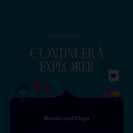
VOIR PLUS ?
COntinuer à
explOrer
Kimchi and Chips