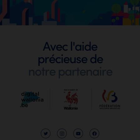
Footer
Avec l'aide
précieuse de
Digit
notre partenaire
Wallo