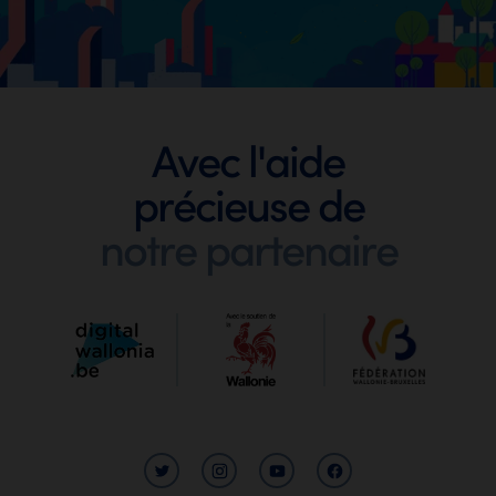
Footer
Avec l'aide
précieuse de
Digit
notre partenaire
Wallo