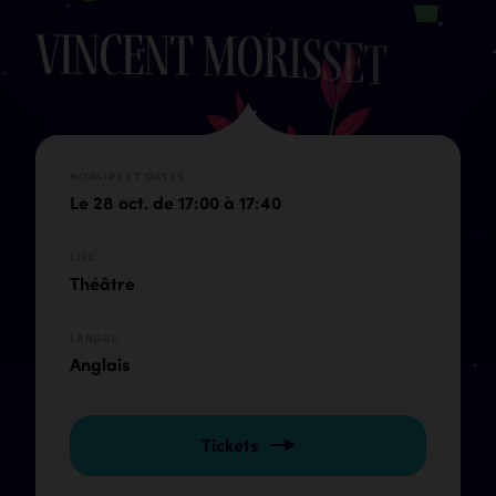
V
i
n
c
e
n
t
M
o
r
i
s
s
e
t
HORAIRE ET DATES
Le 28 oct. de 17:00 à 17:40
LIEU
Théâtre
LANGUE
Anglais
Tickets